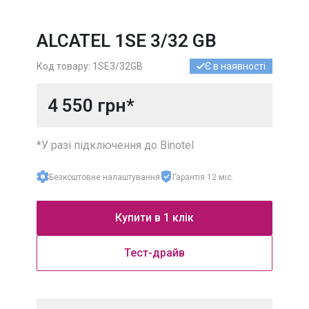
УКРАЇНА
МІСЬКІ
ALCATEL 1SE 3/32 GB
УКРАЇНА
МОБІЛЬНІ
Код товару: 1SE3/32GB
Є в наявності
МІЖНАРОДНІ
НОМЕРИ
4 550 грн*
*У разі підключення до Binotel
Безкоштовне налаштування
Гарантія 12 міс.
Купити в 1 клік
Тест-драйв