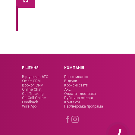
by bino
tel
14 днів безкоштовного користування —
оцініть переваги Pocket Line вже
сьогодні!
РІШЕННЯ
КОМПАНІЯ
Віртуальна АТС
Про компанію
Smart CRM
Відгуки
Bookon CRM
Корисні статті
Online Chat
Акції
Call Tracking
Оплата і доставка
GetCall Online
Публічна оферта
Feedback
Контакти
Wire App
Партнерська програма