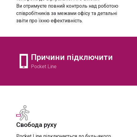
УКРАЇНА
МІСЬКІ
Ви отримуєте повний контроль над роботою
співробітників за межами офісу та детальні
УКРАЇНА
МОБІЛЬНІ
звіти про їхню ефективність.
МІЖНАРОДНІ
НОМЕРИ
Причини підключити
Pocket Line
Свобода руху
Pocket Line підключається до будь-якого