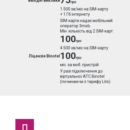
75
Вихідні виклики
грн
1 500 хв/міс на SIM-карту
+ 1 Гб інтернету
SIM-карти надає мобільний
оператор 3mob.
Мін. кількість від 2 SIM-карт.
100
грн
4 500 хв/міс на SIM-карту
100
Ліцензія Binotel
грн
міс. за моб. пристрій
У разі підключення до
віртуальної АТС Binotel
(починаючи з тарифу Lite).
Pocket Line