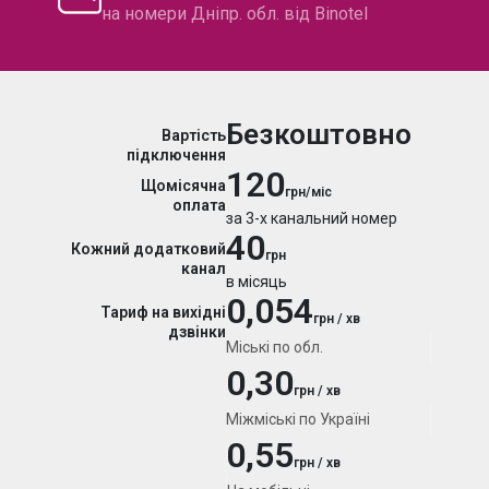
на номери Дніпр. обл. від Binotel
Безкоштовно
Вартість
підключення
120
Щомісячна
грн/міс
оплата
за 3-х канальний номер
40
Кожний додатковий
грн
канал
в місяць
0,054
Тариф на вихідні
грн / хв
дзвінки
Міські по обл.
0,30
грн / хв
Міжміські по Україні
0,55
грн / хв