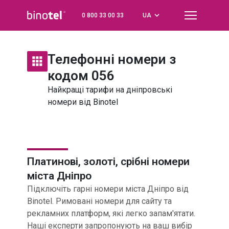
0 800 33 00 33
UA
Назад
Назад
Назад
Назад
Телефонні номери
CRM + телефонія
Віртуальна АТС
Feedback
Телефонні номери з
Про Віртуальну АТС
Огляд
КИЇВ
Feedback Call
044
кодом 056
Найкращі тарифи на дніпровські
Як підключити
Zoho
ЛЬВІВ
Feedback QR
032
номери від Binotel
Як працює АТС
Bpm'online
ОДЕСА
048
Пакети та функції
Медичні CRM
ДНІПРО
056
Платинові, золоті, срібні
номери
міста Дніпро
Тарифи
Інші CRM
ХАРКІВ
057
Підключіть гарні номери міста Дніпро від
Binotel. Римовані номери для сайту та
Call Center
Плагін для Chrome
УКРАЇНА
0800
рекламних платформ, які легко запам'ятати.
Наші експерти запропонують на ваш вибір