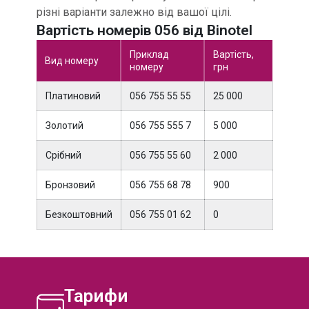
УКРАЇНА
МІСЬКІ
різні варіанти залежно від вашої цілі.
Вартість номерів 056
від Binotel
УКРАЇНА
МОБІЛЬНІ
Приклад
Вартість,
Вид номеру
номеру
грн
МІЖНАРОДНІ
НОМЕРИ
Платиновий
056 755 55 55
25 000
Золотий
056 755 555 7
5 000
Срібний
056 755 55 60
2 000
Бронзовий
056 755 68 78
900
Безкоштовний
056 755 01 62
0
Тарифи