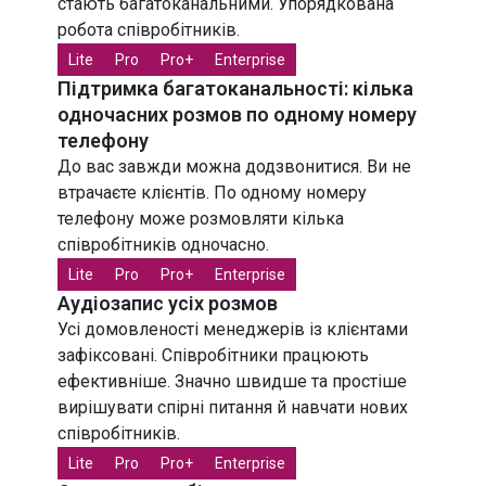
УКРАЇНА
МІСЬКІ
стають багатоканальними. Упорядкована
робота співробітників.
УКРАЇНА
МОБІЛЬНІ
Lite
Pro
Pro+
Enterprise
Підтримка багатоканальності: кілька
одночасних розмов по одному номеру
МІЖНАРОДНІ
НОМЕРИ
телефону
До вас завжди можна додзвонитися. Ви не
втрачаєте клієнтів. По одному номеру
телефону може розмовляти кілька
співробітників одночасно.
Lite
Pro
Pro+
Enterprise
Аудіозапис усіх розмов
Усі домовленості менеджерів із клієнтами
зафіксовані. Співробітники працюють
ефективніше. Значно швидше та простіше
вирішувати спірні питання й навчати нових
співробітників.
Lite
Pro
Pro+
Enterprise