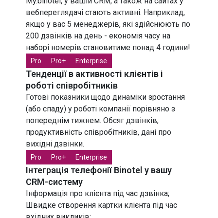
My.binotel, у вашій CRM, а також на сайтах у
вебпереглядачі стають активні. Наприклад,
якщо у вас 5 менеджерів, які здійснюють по
200 дзвінків на день - економія часу на
наборі номерів становитиме понад 4 години!
Pro
Pro+
Enterprise
Тенденції в активності клієнтів і
роботі співробітників
Готові показники щодо динаміки зростання
(або спаду) у роботі компанії порівняно з
попереднім тижнем. Обсяг дзвінків,
продуктивність співробітників, дані про
вихідні дзвінки.
Pro
Pro+
Enterprise
Інтеграція телефонії Binotel у вашу
CRM-систему
Інформація про клієнта під час дзвінка;
Швидке створення картки клієнта під час
вхідних викликів;