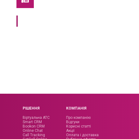
by bino
tel
Розумний підхід до продажів і клієнтського
сервісу
1
1
година
міс
Підключення
до
Money back, якщо
ви
Віртуальної АТС
передумали
0
7
грн
дн/тижд
Підключення,
зміна
Техпідтримка
й
тарифів,
консультації
налаштувань
РІШЕННЯ
КОМПАНІЯ
Віртуальна АТС
Про компанію
Smart CRM
Відгуки
Bookon CRM
Корисні статті
Online Chat
Акції
Call Tracking
Оплата і доставка