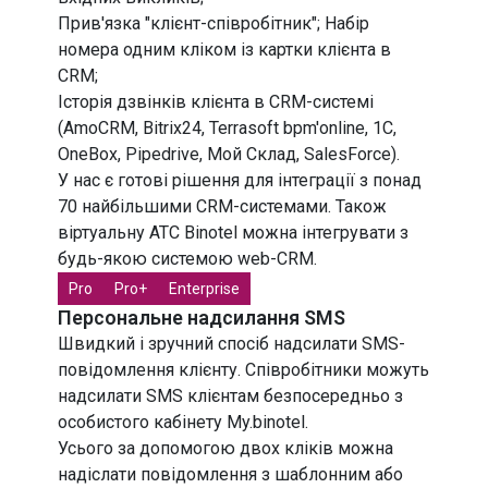
Прив'язка "клієнт-співробітник"; Набір
номера одним кліком із картки клієнта в
CRM;
Історія дзвінків клієнта в CRM-системі
(AmoCRM, Bitrix24, Terrasoft bpm'online, 1C,
OneBox, Pipedrive, Мой Склад, SalesForce).
У нас є готові рішення для інтеграції з понад
70 найбільшими CRM-системами. Також
віртуальну АТС Binotel можна інтегрувати з
будь-якою системою web-CRM.
Pro
Pro+
Enterprise
Персональне надсилання SMS
Швидкий і зручний спосіб надсилати SMS-
повідомлення клієнту. Співробітники можуть
надсилати SMS клієнтам безпосередньо з
особистого кабінету My.binotel.
Усього за допомогою двох кліків можна
надіслати повідомлення з шаблонним або