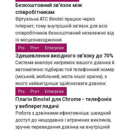
Безкоштовний зв'язок
між
співробітникам
Віртуальна АТС Binotel працює через
Інтернет, тому внутрішній зв'язок для всіх
співробітників безкоштовний незалежно від
їх місцезнаходження.
Pro
Pro+
Enterprise
Здешевлення вихідного
зв'язку до 70%
Система аналізує напрямок вашого дзвінка й
автоматично підбирає той телефонний номер
(міський, мобільний, міста іншої країни), з
якого найвигідніше здійснювати дзвінок.
Pro
Pro+
Enterprise
Плагін Binotel для Chrome
- телефонія
у вебпереглядачі
Робота з дзвінками ефективніша: швидкий
доступ до нещодавніх і втрачених викликів,
зручне переведення дзвінка на внутрішній