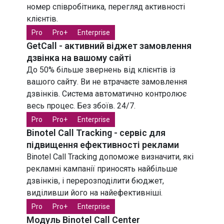
номер співробітника, перегляд активності
клієнтів.
Pro
Pro+
Enterprise
GetCall - активний віджет замовлення
дзвінка на вашому сайті
До 50% більше звернень від клієнтів із
вашого сайту. Ви не втрачаєте замовлення
дзвінків. Система автоматично контролює
весь процес. Без збоїв. 24/7.
Pro
Pro+
Enterprise
Binotel Call Tracking - сервіс для
підвищення ефективності реклами
Binotel Call Tracking допоможе визначити, які
рекламні кампанії приносять найбільше
дзвінків, і перерозподілити бюджет,
виділивши його на найефективніші.
Pro
Pro+
Enterprise
Модуль Binotel Call Center