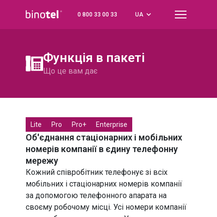
0 800 33 00 33
UA
Назад
Назад
Назад
Назад
Телефонні номери
CRM + телефонія
Віртуальна АТС
Feedback
Функція в пакеті
Про Віртуальну АТС
Огляд
КИЇВ
Feedback Call
044
Що це вам дає
Як підключити
Zoho
ЛЬВІВ
Feedback QR
032
Як працює АТС
Bpm'online
ОДЕСА
048
Lite
Pro
Pro+
Enterprise
Об'єднання стаціонарних і мобільних
Пакети та функції
Медичні CRM
ДНІПРО
056
номерів компанії в єдину телефонну
мережу
Тарифи
Інші CRM
ХАРКІВ
057
Кожний співробітник телефонує зі всіх
мобільних і стаціонарних номерів компанії
Call Center
Плагін для Chrome
УКРАЇНА
0800
за допомогою телефонного апарата на
своєму робочому місці. Усі номери компанії