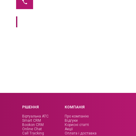
by bino
tel
Розумний підхід до продажів і клієнтського
сервісу
5
50
хв
%
Підключення
Ефективніша
модуля
Call Center
робота якщо
з
дзвінками
7
60
видів
+ CRM
Розумного розподілу
Готова
дзвінків
інтеграція
РІШЕННЯ
КОМПАНІЯ
Віртуальна АТС
Про компанію
Smart CRM
Відгуки
Bookon CRM
Корисні статті
Online Chat
Акції
Call Tracking
Оплата і доставка