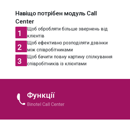
УКРАЇНА
МІСЬКІ
Навіщо потрібен
модуль Call
УКРАЇНА
МОБІЛЬНІ
Center
Щоб обробляти більше звернень від
МІЖНАРОДНІ
НОМЕРИ
1
клієнтів
Щоб ефективно розподіляти дзвінки
2
між співробітниками
Щоб бачити повну картину спілкування
3
співробітників із клієнтами
Функції
Binotel Call Center