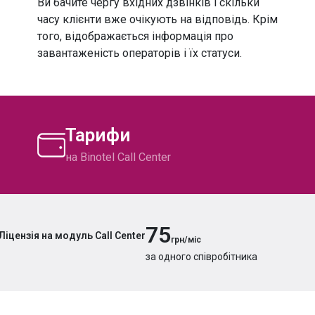
Ви бачите чергу вхідних дзвінків і скільки
часу клієнти вже очікують на відповідь. Крім
того, відображається інформація про
завантаженість операторів і їх статуси.
Тарифи
на Binotel Call Center
75
Ліцензія
на модуль Call Center
грн/міс
за одного співробітника