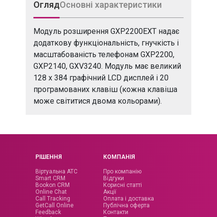
Огляд
Основні характеристики
Модуль розширення GXP2200EXT надає
додаткову функціональність, гнучкість і
масштабованість телефонам GXP2200,
GXP2140, GXV3240. Модуль має великий
128 х 384 графічний LCD дисплей і 20
програмованих клавіш (кожна клавіша
може світитися двома кольорами).
РІШЕННЯ
КОМПАНІЯ
Віртуальна АТС
Про компанію
Smart CRM
Відгуки
Bookon CRM
Корисні статті
Online Chat
Акції
Call Tracking
Оплата і доставка
GetCall Online
Публічна оферта
Feedback
Контакти