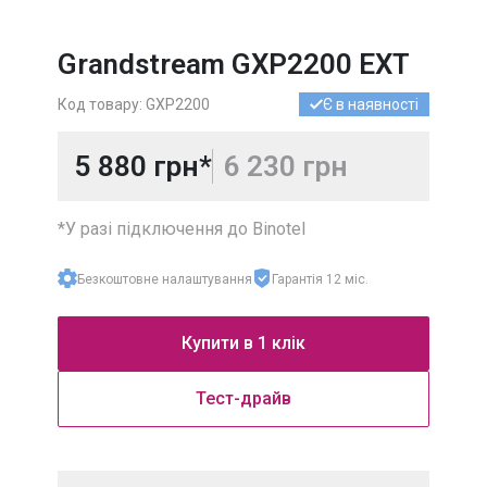
УКРАЇНА
МІСЬКІ
Grandstream GXP2200 EXT
УКРАЇНА
МОБІЛЬНІ
Код товару: GXP2200
Є в наявності
МІЖНАРОДНІ
НОМЕРИ
5 880 грн*
6 230 грн
*У разі підключення до Binotel
Безкоштовне налаштування
Гарантія 12 міс.
Купити в 1 клік
Тест-драйв