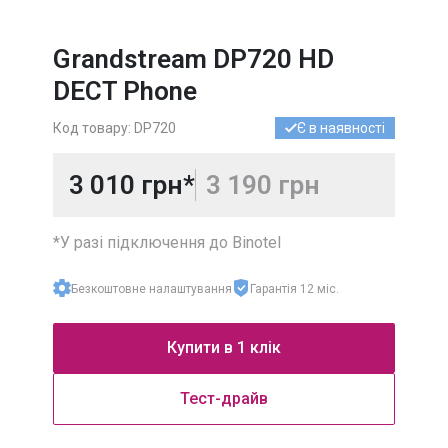
УКРАЇНА
МІСЬКІ
Grandstream DP720 HD
УКРАЇНА
МОБІЛЬНІ
DECT Phone
МІЖНАРОДНІ
НОМЕРИ
Код товару: DP720
Є в наявності
3 010 грн*
3 190 грн
*У разі підключення до Binotel
Безкоштовне налаштування
Гарантія 12 міс.
Купити в 1 клік
Тест-драйв