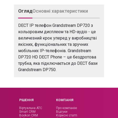
Огляд
Основні характеристики
DECT IP телефон Grandstream DP720 з
кольоровим дисплеєм та HD-аудіо - це
величезний крок уперед у виробництві
якісних, функціональних та зручних
мобільних IP-телефонів. Grandstream
DP720 HD DECT Phone – це бездротова
трубка, яка підключається до DECT бази
Grandstream DP750.
РІШЕННЯ
КОМПАНІЯ
Віртуальна АТС
Про компанію
Smart CRM
Відгуки
Bookon CRM
Корисні статті