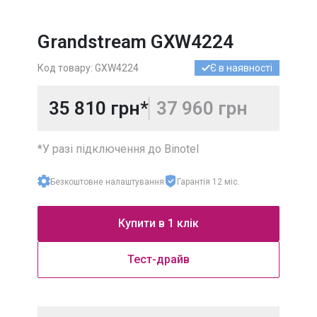
УКРАЇНА
МІСЬКІ
Grandstream GXW4224
УКРАЇНА
МОБІЛЬНІ
Код товару: GXW4224
Є в наявності
МІЖНАРОДНІ
НОМЕРИ
35 810 грн*
37 960 грн
*У разі підключення до Binotel
Безкоштовне налаштування
Гарантія 12 міс.
Купити в 1 клік
Тест-драйв