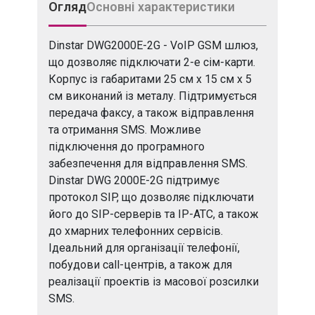
Огляд
Основні характеристики
Dinstar DWG2000E-2G - VoIP GSM шлюз,
що дозволяє підключати 2-е сім-карти.
Корпус із габаритами 25 см х 15 см х 5
см виконаний із металу. Підтримується
передача факсу, а також відправлення
та отримання SMS. Можливе
підключення до програмного
забезпечення для відправлення SMS.
Dinstar DWG 2000E-2G підтримує
протокол SIP, що дозволяє підключати
його до SIP-серверів та IP-ATC, а також
до хмарних телефонних сервісів.
Ідеальний для організації телефонії,
побудови call-центрів, а також для
реалізації проектів із масової розсилки
SMS.