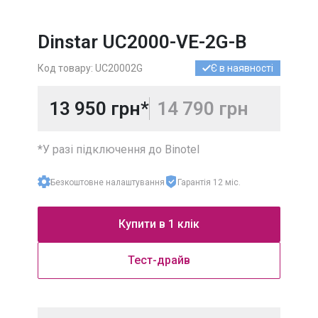
УКРАЇНА
МІСЬКІ
Dinstar UC2000-VE-2G-B
УКРАЇНА
МОБІЛЬНІ
Код товару: UC20002G
Є в наявності
МІЖНАРОДНІ
НОМЕРИ
13 950 грн*
14 790 грн
*У разі підключення до Binotel
Безкоштовне налаштування
Гарантія 12 міс.
Купити в 1 клік
Тест-драйв