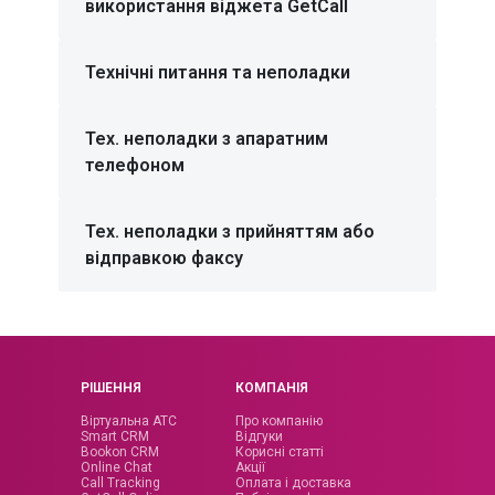
УКРАЇНА
МІСЬКІ
використання віджета GetCall
УКРАЇНА
МОБІЛЬНІ
Технічні питання та неполадки
МІЖНАРОДНІ
НОМЕРИ
Тех. неполадки з апаратним
телефоном
Тех. неполадки з прийняттям або
відправкою факсу
РІШЕННЯ
КОМПАНІЯ
Віртуальна АТС
Про компанію
Smart CRM
Відгуки
Bookon CRM
Корисні статті
Online Chat
Акції
Call Tracking
Оплата і доставка