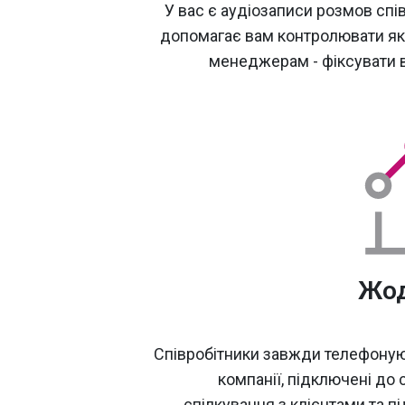
У вас є аудіозаписи розмов спів
допомагає вам контролювати які
менеджерам - фіксувати в
Жод
Співробітники завжди телефоную
компанії, підключені до с
спілкування з клієнтами та 