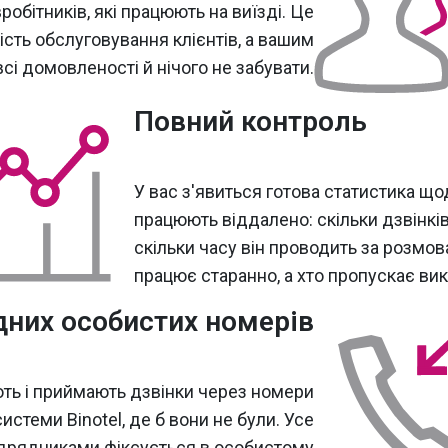
робітників, які працюють на виїзді. Це
сть обслуговування клієнтів, а вашим
сі домовленості й нічого не забувати.
Повний контроль
У вас з'явиться готова статистика щод
працюють віддалено: скільки дзвінк
скільки часу він проводить за розмов
працює старанно, а хто пропускає викл
них особистих номерів
ть і приймають дзвінки через номери
истеми Binotel, де б вони не були. Усе
підрядниками фіксується в особистому