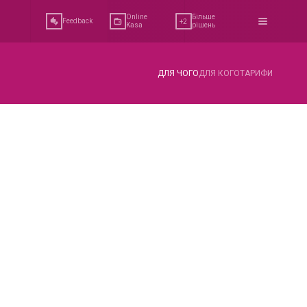
Online 
Більше 
Feedback
+2
Kasa
рішень
ДЛЯ ЧОГО
ДЛЯ КОГО
ТАРИФИ
ільному