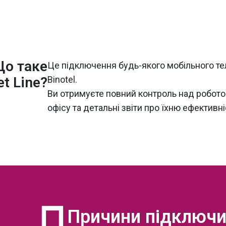
о таке
Це підключення будь-якого мобільного те
t Line?
Binotel.
Ви отримуєте повний контроль над робото
офісу та детальні звіти про їхню ефективні
Причини підключ