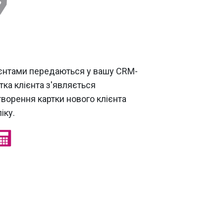
клієнтами передаються у вашу CRM-
тка клієнта з'являється
творення картки нового клієнта
іку.