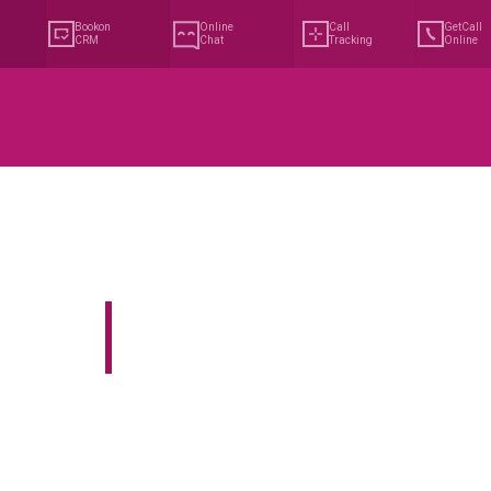
Bookon 
Online 
Call 
GetCall 
CRM
Chat
Tracking
Online
Усі можливості Віртуальної АТС на моб
телефоні