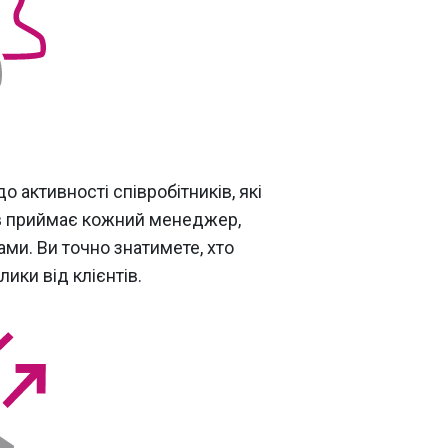
о активності співробітників, які
ів приймає кожний менеджер,
ами. Ви точно знатимете, хто
ики від клієнтів.