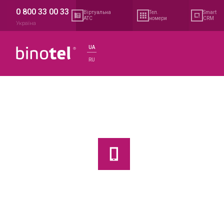
0 800 33 00 33
Віртуальна 
Тел. 
Smart 
ATC
номери
CRM
Україна
UA
RU
Pocket Line
by bino
tel