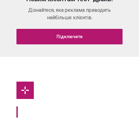
Дізнайтеся, яка реклама приводить
найбільше клієнтів.
Підключити
Call Tracking
by bino
tel
Визначайте, які рекламні кампанії приносять
найбільше продажів
1
1
година
міс
Підключення
до
Money back, якщо
ви
Віртуальної АТС
передумали