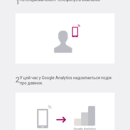
1
2
У цей час у Google Analytics надсилається подія
про дзвінок.