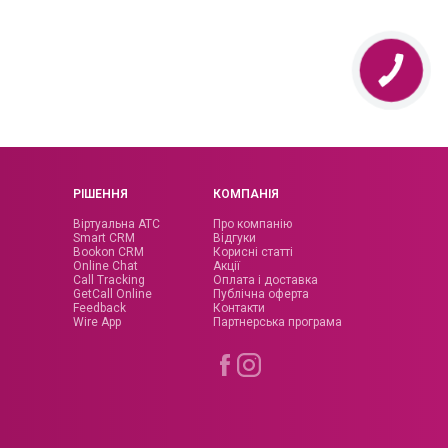
0
7
грн
дн/тижд
Підключення,
зміна
Техпідтримка
й
тарифів,
консультації
налаштувань
РІШЕННЯ
КОМПАНІЯ
Віртуальна АТС
Про компанію
Smart CRM
Відгуки
Bookon CRM
Корисні статті
Online Chat
Акції
Call Tracking
Оплата і доставка
GetCall Online
Публічна оферта
Feedback
Контакти
Wire App
Партнерська програма