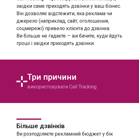
УКРАЇНА
МІСЬКІ
звідки саме приходять дзвінки у ваш бізнес.
Він дозволяє відстежити, яка реклама чи
УКРАЇНА
МОБІЛЬНІ
джерело (наприклад, сайт, оголошення,
соцмережі) привело клієнта до дзвінка.
МІЖНАРОДНІ
НОМЕРИ
Ви більше не гадаєте — ви бачите, куди йдуть
гроші і звідки приходять дзвінки.
Три причини
використовувати Call Tracking
Більше дзвінків
Ви розподіляєте рекламний бюджет у бік