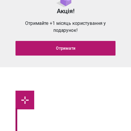
Акція!
Отримайте +1 місяць користування у
подарунок!
Отримати
Наскрізна аналітика
by bino
tel
Від першого кліку до оформлення угоди:
оцінюйте, яка реклама приводить клієнтів
на кожному етапі продажу